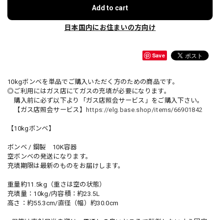
Add to cart
日本国内にお住まいの方向け
Save
10kgボンベを単品でご購入いただく方のための商品です。
◎ご利用にはガス店にてガスの充填が必要になります。
購入前に必ず以下より「ガス店照会サービス」をご購入下さい。
【ガス店照会サービス】
https://elg.base.shop/items/66901842
【10kgボンベ】
ボンベ / 鋼製 10K容器
空ボンベの発送になります。
充填期限は最新のものをお届けします。
重量約11.5kg（重さは空の状態）
充填量：10kg/内容積：約23.5L
高さ：約55.3cm/直径（幅）約30.0cm