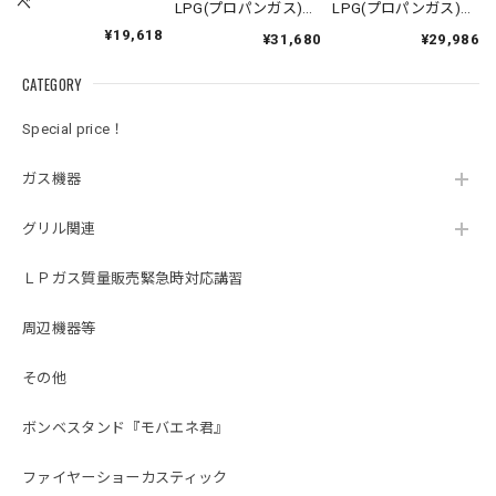
ベ
LPG(プロパンガス)ボ
LPG(プロパンガス)ボ
ンベ＆調整器セット
ンベ＆調整器セット
¥19,618
¥31,680
¥29,986
【10kg】
【5kg】
CATEGORY
Special price！
ガス機器
グリル関連
ＬＰガス質量販売緊急時対応講習
周辺機器等
その他
ボンベスタンド『モバエネ君』
ファイヤーショーカスティック