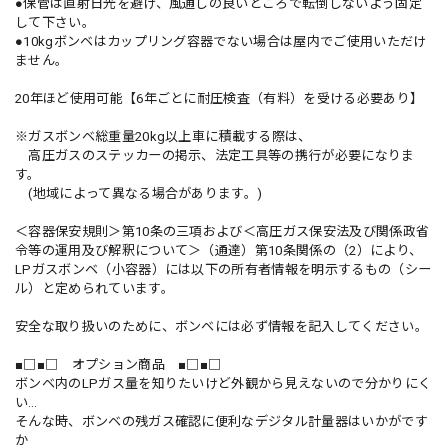
●保管は直射日光を避け、風通しの良いところで転倒しないよう固定
して下さい。
●10kgボンベはカップリング容器でない場合は屋内でご使用いただけ
ません。
20年ほど使用可能【6年ごとに耐圧検査（有料）を受ける必要あり】
※ガスボンベ総重量20kg以上車に積載する際は、
高圧ガスのステッカーの掲示、法定工具等の携行が必要になりま
す。
(地域によって異なる場合があります。)
＜容器保安規則＞第10条の三項および＜高圧ガス保安法及び関係政省
令等の運用及び解釈について＞（通達）第10条関係の（2）により、
LPガスボンベ（小容器）には以下の所有者情報を明示するもの（シー
ル）と定められています。
安全な取り扱いのために、ボンベには必ず情報を記入してください。
■□■□ オプション商品 ■□■□
ボンベ内のLPガス量を知りたいけど外観から見えないので分かりにく
い…
そんな時、ボンベの残ガス確認に便利なデジタル計量器はいかがです
か