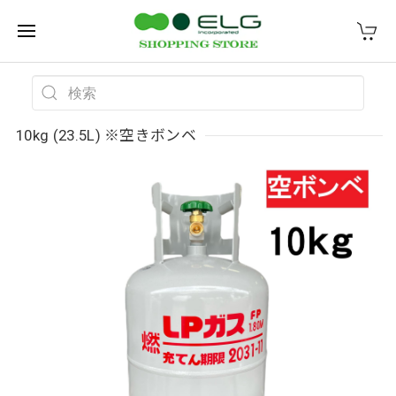
10kg (23.5L) ※空きボンベ